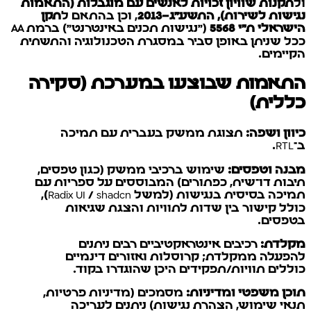
ול
תקנות שוויון זכויות לאנשים עם מוגבלות (התאמות
נגישות לשירות), התשע"ג–2013
, וכן בהתאם ל
תקן
הישראלי ת"י 5568
("נגישות תכנים באינטרנט") ברמת
AA
ככל שניתן באופן סביר במסגרת הטכנולוגיה והתשתית
הקיימים.
התאמות שבוצעו במערכת (סקירה
כללית)
כיוון ושפה:
תצוגת ממשק בעברית עם תמיכה
ב־RTL.
מבנה וטפסים:
שימוש ברכיבי ממשק (כגון טפסים,
תיבות דו־שיח, כפתורים) המבוססים על ספריות עם
תמיכה בסיסית בנגישות (למשל Radix UI / shadcn),
כולל קישור בין שדות לתוויות והצגת שגיאות
בטפסים.
מקלדת:
רכיבים אינטראקטיביים רבים ניתנים
להפעלה ממקלדת; קרוסלות ואזורים דינמיים
כוללים תוויות/תפקידים היכן שהוגדרו בקוד.
תוכן משפטי ומדיניות:
מסמכים (מדיניות פרטיות,
תנאי שימוש, הצהרת נגישות) ניתנים לעריכה