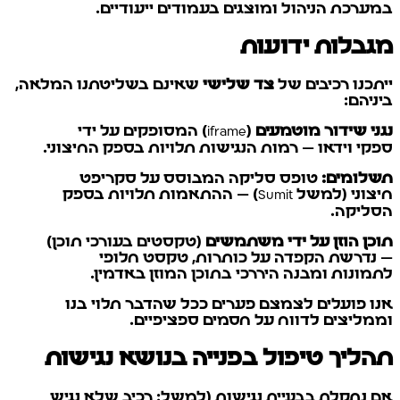
במערכת הניהול ומוצגים בעמודים ייעודיים.
מגבלות ידועות
ייתכנו רכיבים של
צד שלישי
שאינם בשליטתנו המלאה,
ביניהם:
נגני שידור מוטמעים
(iframe) המסופקים על ידי
ספקי וידאו — רמות הנגישות תלויות בספק החיצוני.
תשלומים:
טופס סליקה המבוסס על סקריפט
חיצוני (למשל Sumit) — ההתאמות תלויות בספק
הסליקה.
תוכן הוזן על ידי משתמשים
(טקסטים בעורכי תוכן)
— נדרשת הקפדה על כותרות, טקסט חלופי
לתמונות ומבנה היררכי בתוכן המוזן באדמין.
אנו פועלים לצמצם פערים ככל שהדבר תלוי בנו
וממליצים לדווח על חסמים ספציפיים.
תהליך טיפול בפנייה בנושא נגישות
אם נתקלת בבעיית נגישות (למשל: רכיב שלא נגיש