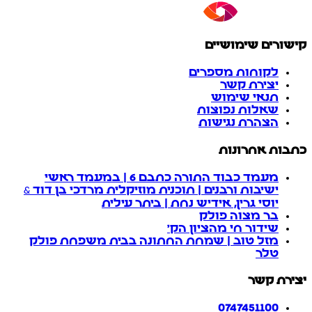
קישורים שימושיים
לקוחות מספרים
יצירת קשר
תנאי שימוש
שאלות נפוצות
הצהרת נגישות
כתבות אחרונות
מעמד כבוד התורה כתבם 6 | במעמד ראשי
ישיבות ורבנים | תוכנית מוזיקלית מרדכי בן דוד &
יוסי גרין, אידיש נחת | ביתר עילית
בר מצוה פולק
שידור חי מהציון הק'
מזל טוב | שמחת החתונה בבית משפחת פולק
טלר
יצירת קשר
0747451100