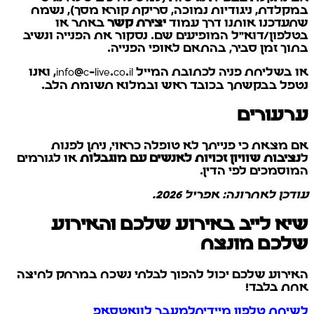
במקלדת, ניגודיות נמוכה, סריקת קורא מסך), נשמח
שתעדכנו אותנו דרך עמוד
יצירת קשר
באתר או
בטלפון/דוא"ל המופיעים שם. נסקור את הפנייה ונשיב
בתוך זמן סביר, בהתאם לאופי הפנייה.
או בשליחת פניה לכתובת המייל info@c-live.co.il, ואנו
נטפל בבקשתך בכובד ראש ובמלוא תשומת הלב.
ערעורים
אם מצאת כי פנייתך לא טופלה כראוי, ניתן לפנות
ל
נציבות שוויון זכויות לאנשים עם מוגבלות
או לגורמים
המוסמכים לפי הדין.
עודכן לאחרונה: אפריל 2026.
שיא לייב באירוע שלכם והאירוע
שלכם מונצח
האירוע שלכם יכול להפוך לבלתי נשכח במרחק לחיצה
אחת בלבד!
לשיחת טלפון מיידית
למעבר לוואטסאפ