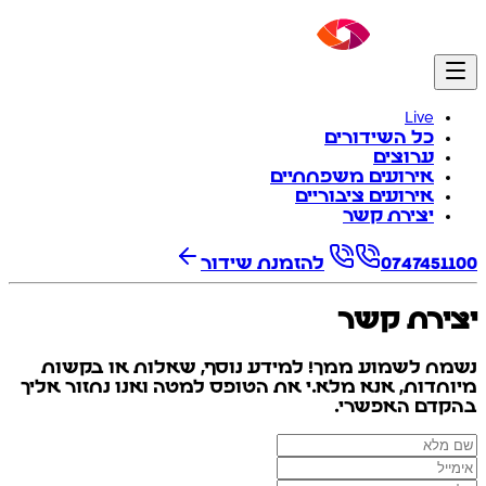
Live
כל השידורים
ערוצים
אירועים משפחתיים
אירועים ציבוריים
יצירת קשר
0747451100
להזמנת שידור
יצירת קשר
נשמח לשמוע ממך! למידע נוסף, שאלות או בקשות
מיוחדות, אנא מלא.י את הטופס למטה ואנו נחזור אליך
בהקדם האפשרי.