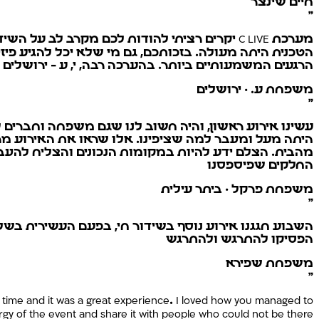
חיים שינצר
”
מערכת C LIVE יקרים רציתי להודות לכם מקרב 
הטכנית היתה מעולה. בזכותכם, גם מי שלא יכל להגיע פ
הרגעים המשמעותיים ביותר. בהערכה רבה, י, ע - ירושלים
משפחת ע. · ירושלים
”
עשינו אירוע ראשון, והיה חשוב לנו שגם משפחה וחברים ש
היתה מעל ומעבר למה שציפינו. אלו שראו את האירוע מרח
מהבית. הצלם ידע להיות במקומות הנכונים והצליח להעביר
החלקים שפיספסנו
משפחת פרקל · ביתר עילית
”
השבוע חגגנו אירוע נוסף בשידור חי, בפעם העשירית בשל
הפסיקו להתרגש ולהתרגש
משפחת שפירא
”
 time and it was a great experience. I loved how you managed to
gy of the event and share it with people who could not be there.