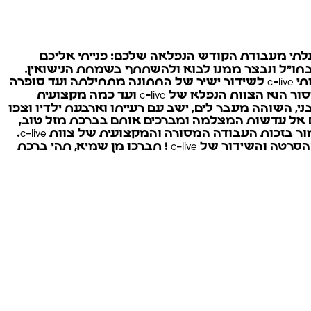
 הערכתי והתפעלתי מעבודת הקודש הנפלאה שלכם: פנייתי אליכם
בחו"ל ונבצר ממנו לבוא ולהשתתף בשמחת הנישואין.
למותר לציין מה גדולה היתה עוגמת הנפש של כולנו עקב מצב זה. על כן, כאשר נודע לי דבר האפשרות להיעזר בשרותי c-live לשידור ישיר של החתונה מתחילתה ועד סופרה
- לבני השוהה בחו"ל - ראיתי בכך פתח של הצלה וישועה. לא תיארתי לעצמי, ולא יכולתי גם לדעת מראש, עד כמה מסור הוא הצוות הנפלא של c-live ועד כמה מקצועית
 השוהה מעבר לים, ישב עם רעייתו וארבעת ילדיו וצפו
 אל עדשות המצלמה ומברכים אותם בברכת מזל טוב,
שמחים עימם ומשתפים אותם בהרגשתנו. קשה לתאר במילים ובכתב את גודל שמחת הלב שהיתה לנו, וכל זאת כאמור בזכות העבודה המסורה והמקצועית של צוות c-live.
הרגשנו באמת שנתתם לנו את הלב, ועל כך הוקרתנו והערכתנו. לכל מי שישאל ויתעניין, נמליץ בחום רב על שירותי ההסרטה והשידור של c-live ! תברכו מן שמיא, תהי ברכת