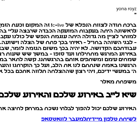
yona royz
”
ברכת תודה לצוות הנפלא של 
לראשונה היתה בעקבות המועקה הכבדה שרבצה עליי בהתקר
עבודתכם הקדושה. לא יהיה בכך משום הגזמה לומר, שבזכ
באירוע המרגש מתחילתו ועד סופו - במשך שש שעות רצ
ה' במעשי ידיכם, ויהי רצון שההצלחה תלווה אתכם בכל א
משפחת מאלר
שיא לייב באירוע שלכם והאירוע שלכם
האירוע שלכם יכול להפוך לבלתי נשכח במרחק לחיצה אח
לשיחת טלפון מיידית
למעבר לוואטסאפ