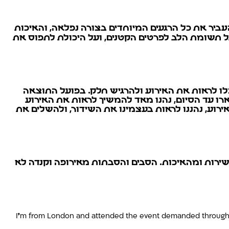
 להעביר את כל הרגעים המיוחדים בצורה נפלאה, והאיכות
ל תשומת הלב לפרטים הקטנים, ועל היכולת לתפוס את
וכלו לראות את האירוע ולהרגיש חלק. בפועל התוצאה
רו עד הסיום, נהנו מאד להמשיך לראות את האירוע
ירוע, נהננו לראות בעצמינו את השידור, ולהשלים את
שירות ומהאיכות. הסבים והסבתות מאירופה וקנדה לא
I'm from London and attended the event demanded through you