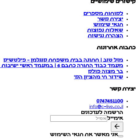
קישורים שימושיים
לקוחות מספרים
יצירת קשר
תנאי שימוש
שאלות נפוצות
הצהרת נגישות
כתבות אחרונות
מזל טוב | חתונה בבית משפחת קוגלמן - פילטשיק
מעמד כבוד התורה כתבם 6 | במעמד ראשי ישיבות ורבנים | תוכנית מוזיקלית מרדכי בן דוד & יוסי גרין, אידיש נחת | ביתר עילית
בר מצוה פולק
שידור חי מהציון הק'
יצירת קשר
0747451100
info@c-live.co.il
הרשמה לעדכונים
אימייל
אני מאשר את תנאי השימוש