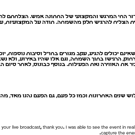
לב על השידור החי המרגש והמקצועי של החתונה אמש. הצלחתם
יזית הצליח להרגיש חלק מהשמחה. תודה על המקצועיות, ע
אינם יכולים להגיע, עקב מגורים בחו"ל וסיבות נוספות, י
וק, הרגישו בתוך השמחה, וגם אלו שהיו באירוע, ולא נשא
 את האווירה ואת הפעילות. בנוסף כבונוס, לאחר סיום הא
וש שנים האחרונות וכמו כל פעם, גם הפעם נהנו מאד, מה
r live broadcast, thank you. I was able to see the event in real
capture the ener