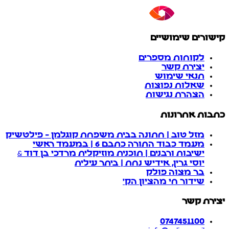
קישורים שימושיים
לקוחות מספרים
יצירת קשר
תנאי שימוש
שאלות נפוצות
הצהרת נגישות
כתבות אחרונות
מזל טוב | חתונה בבית משפחת קוגלמן - פילטשיק
מעמד כבוד התורה כתבם 6 | במעמד ראשי
ישיבות ורבנים | תוכנית מוזיקלית מרדכי בן דוד &
יוסי גרין, אידיש נחת | ביתר עילית
בר מצוה פולק
שידור חי מהציון הק'
יצירת קשר
0747451100